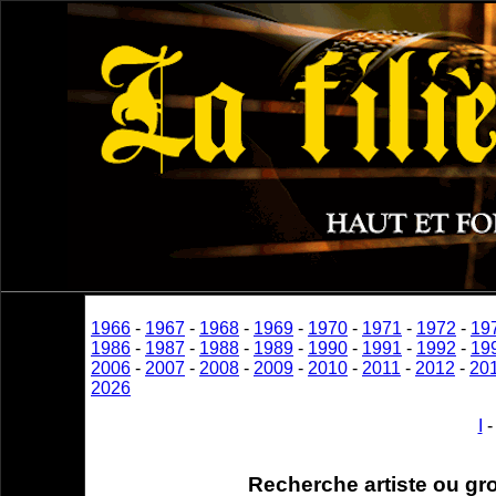
1966
-
1967
-
1968
-
1969
-
1970
-
1971
-
1972
-
19
1986
-
1987
-
1988
-
1989
-
1990
-
1991
-
1992
-
19
2006
-
2007
-
2008
-
2009
-
2010
-
2011
-
2012
-
20
2026
I
Recherche artiste ou gr