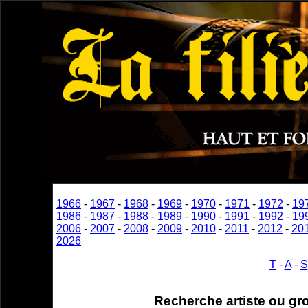
1966
-
1967
-
1968
-
1969
-
1970
-
1971
-
1972
-
19
1986
-
1987
-
1988
-
1989
-
1990
-
1991
-
1992
-
19
2006
-
2007
-
2008
-
2009
-
2010
-
2011
-
2012
-
20
2026
T
-
A
-
S
Recherche artiste ou gr