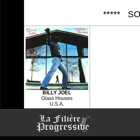
***** S
BILLY JOEL
Glass Houses
U.S.A.