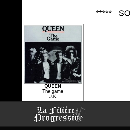
***** S
QUEEN
The game
U.K.