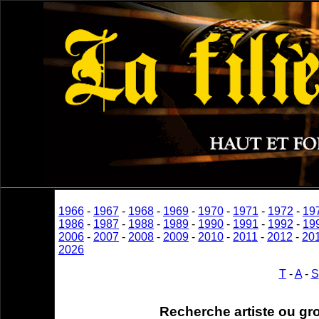
1966
-
1967
-
1968
-
1969
-
1970
-
1971
-
1972
-
19
1986
-
1987
-
1988
-
1989
-
1990
-
1991
-
1992
-
19
2006
-
2007
-
2008
-
2009
-
2010
-
2011
-
2012
-
20
2026
T
-
A
-
S
Recherche artiste ou gr