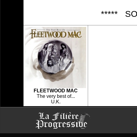
***** S
FLEETWOOD MAC
The very best of...
U.K.