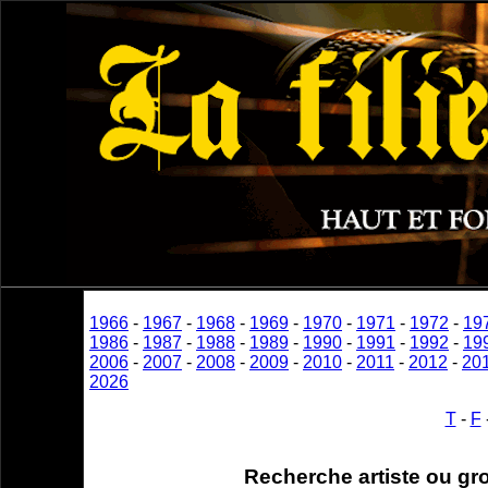
1966
-
1967
-
1968
-
1969
-
1970
-
1971
-
1972
-
19
1986
-
1987
-
1988
-
1989
-
1990
-
1991
-
1992
-
19
2006
-
2007
-
2008
-
2009
-
2010
-
2011
-
2012
-
20
2026
T
-
F
Recherche artiste ou gr