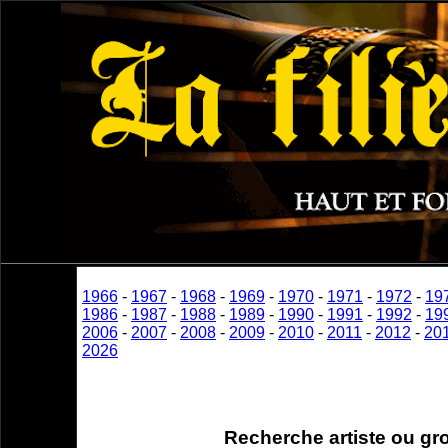
1966
-
1967
-
1968
-
1969
-
1970
-
1971
-
1972
-
19
1986
-
1987
-
1988
-
1989
-
1990
-
1991
-
1992
-
19
2006
-
2007
-
2008
-
2009
-
2010
-
2011
-
2012
-
20
2026
Recherche artiste ou gr