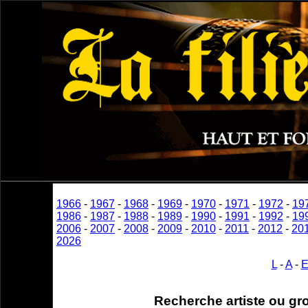
1966
-
1967
-
1968
-
1969
-
1970
-
1971
-
1972
-
19
1986
-
1987
-
1988
-
1989
-
1990
-
1991
-
1992
-
19
2006
-
2007
-
2008
-
2009
-
2010
-
2011
-
2012
-
20
2026
L
-
A
-
Recherche artiste ou gr