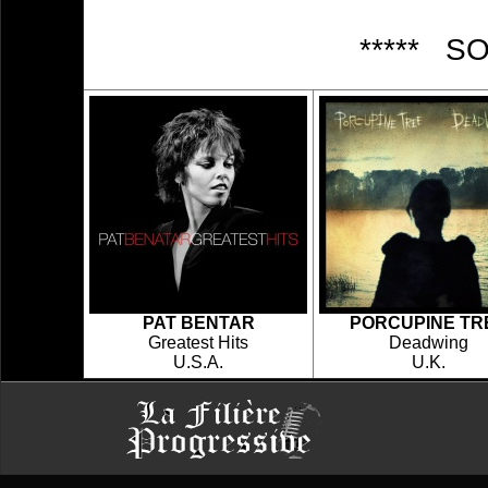
***** S
PAT BENTAR
PORCUPINE TR
Greatest Hits
Deadwing
U.S.A.
U.K.