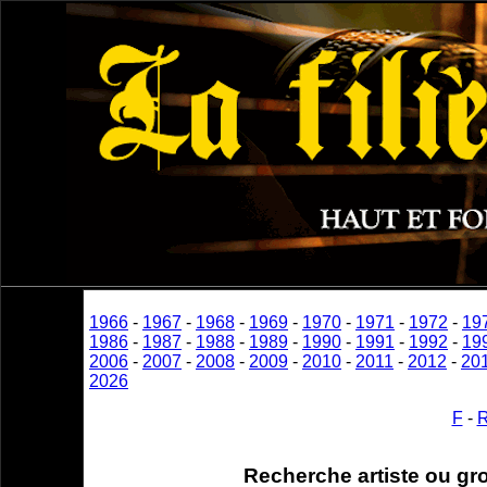
1966
-
1967
-
1968
-
1969
-
1970
-
1971
-
1972
-
19
1986
-
1987
-
1988
-
1989
-
1990
-
1991
-
1992
-
19
2006
-
2007
-
2008
-
2009
-
2010
-
2011
-
2012
-
20
2026
F
-
Recherche artiste ou gr