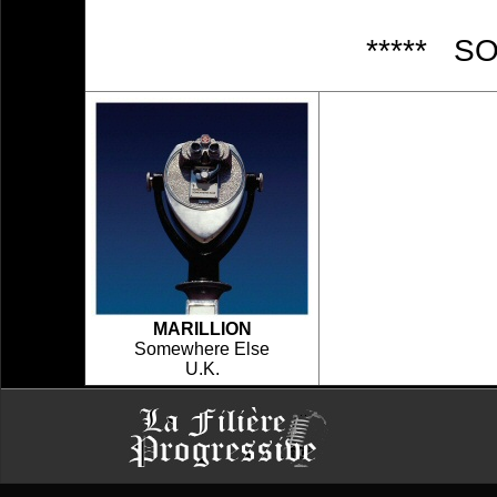
***** S
MARILLION
Somewhere Else
U.K.