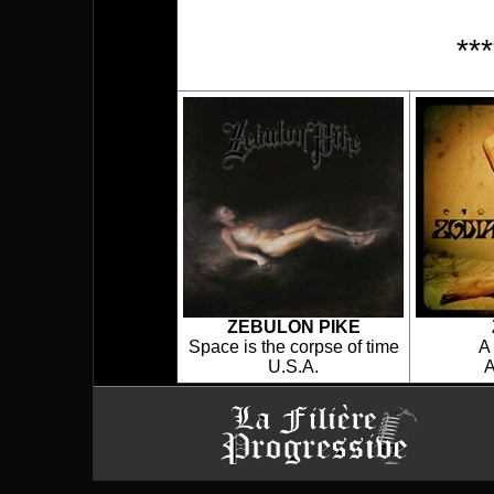
**
ZEBULON PIKE
Space is the corpse of time
A 
U.S.A.
A