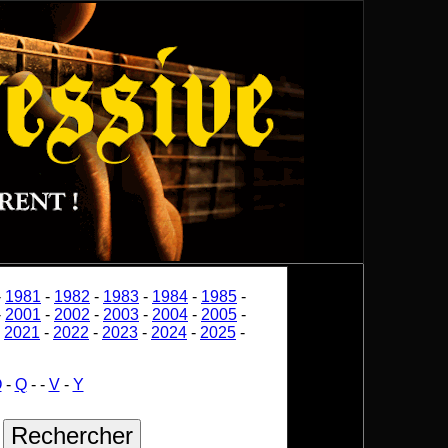
-
1981
-
1982
-
1983
-
1984
-
1985
-
-
2001
-
2002
-
2003
-
2004
-
2005
-
-
2021
-
2022
-
2023
-
2024
-
2025
-
O
-
Q
-
-
V
-
Y