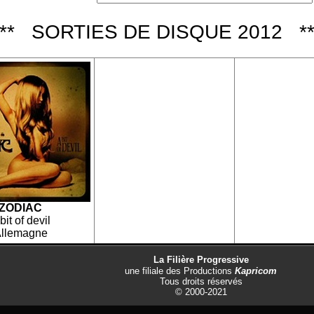
*** SORTIES DE DISQUE 2012 **
ZODIAC
bit of devil
llemagne
La Filière Progressive
une filiale des
Productions
Kapricom
Tous droits réservés
© 2000-2021