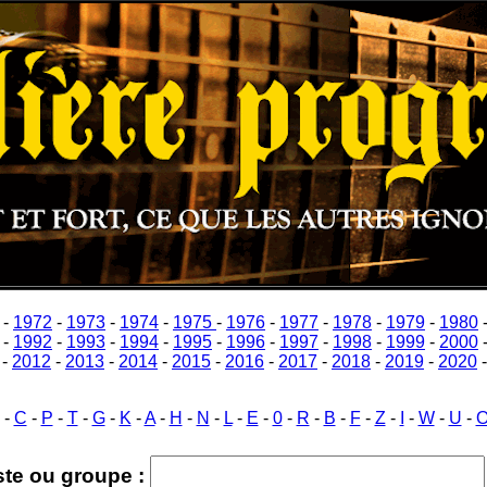
-
1972
-
1973
-
1974
-
1975
-
1976
-
1977
-
1978
-
1979
-
1980
-
1992
-
1993
-
1994
-
1995
-
1996
-
1997
-
1998
-
1999
-
2000
-
2012
-
2013
-
2014
-
2015
-
2016
-
2017
-
2018
-
2019
-
2020
-
C
-
P
-
T
-
G
-
K
-
A
-
H
-
N
-
L
-
E
-
0
-
R
-
B
-
F
-
Z
-
I
-
W
-
U
-
ste ou groupe :