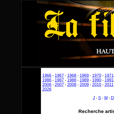
1966
-
1967
-
1968
-
1969
-
1970
-
1971
1986
-
1987
-
1988
-
1989
-
1990
-
1991
2006
-
2007
-
2008
-
2009
-
2010
-
2011
2026
J
-
S
-
M
-
D
Recherche arti