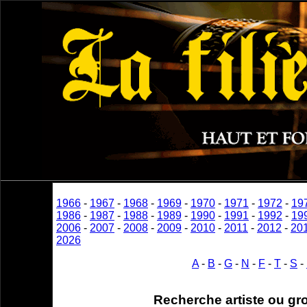
1966
-
1967
-
1968
-
1969
-
1970
-
1971
-
1972
-
19
1986
-
1987
-
1988
-
1989
-
1990
-
1991
-
1992
-
19
2006
-
2007
-
2008
-
2009
-
2010
-
2011
-
2012
-
20
2026
A
-
B
-
G
-
N
-
F
-
T
-
S
-
Recherche artiste ou gr