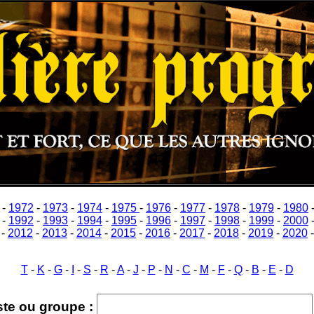
-
1972
-
1973
-
1974
-
1975
-
1976
-
1977
-
1978
-
1979
-
1980
-
1992
-
1993
-
1994
-
1995
-
1996
-
1997
-
1998
-
1999
-
2000
-
2012
-
2013
-
2014
-
2015
-
2016
-
2017
-
2018
-
2019
-
2020
T
-
K
-
G
-
I
-
S
-
R
-
A
-
J
-
P
-
N
-
C
-
M
-
F
-
Q
-
B
-
E
-
D
ste ou groupe :