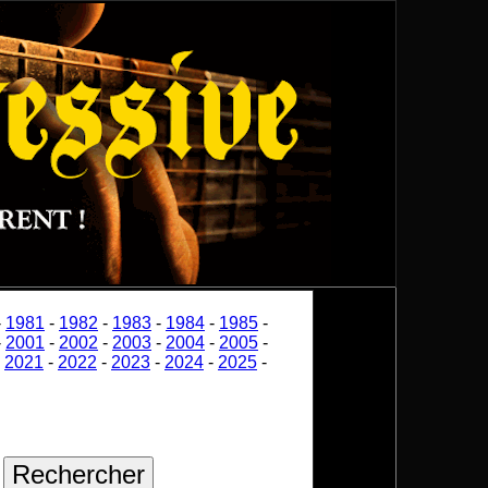
-
1981
-
1982
-
1983
-
1984
-
1985
-
-
2001
-
2002
-
2003
-
2004
-
2005
-
-
2021
-
2022
-
2023
-
2024
-
2025
-