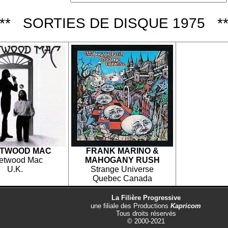
*** SORTIES DE DISQUE 1975 **
ETWOOD MAC
FRANK MARINO &
etwood Mac
MAHOGANY RUSH
U.K.
Strange Universe
Quebec Canada
La Filière Progressive
une filiale des
Productions
Kapricom
Tous droits réservés
© 2000-2021