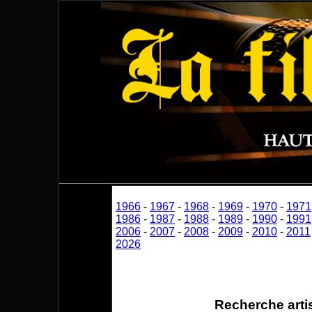
1966
-
1967
-
1968
-
1969
-
1970
-
1971
1986
-
1987
-
1988
-
1989
-
1990
-
1991
2006
-
2007
-
2008
-
2009
-
2010
-
2011
2026
Recherche arti