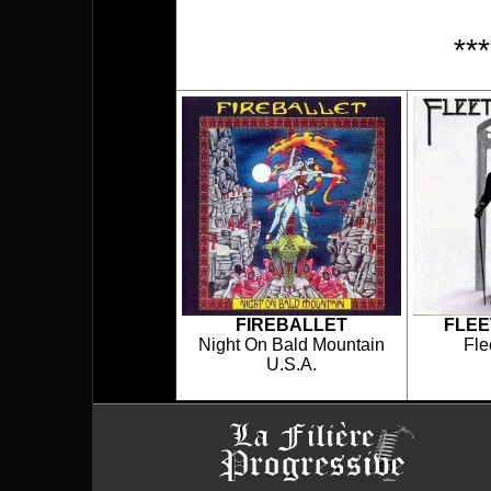
**
FIREBALLET
FLE
Night On Bald Mountain
Fle
U.S.A.