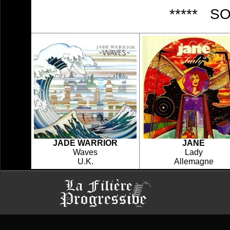
***** S
JADE WARRIOR
JANE
Waves
Lady
U.K.
Allemagne