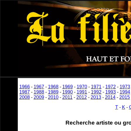
1966
-
1967
-
1968
-
1969
-
1970
-
1971
-
1972
-
1973
1987
-
1988
-
1989
-
1990
-
1991
-
1992
-
1993
-
1994
2008
-
2009
-
2010
-
2011
-
2012
-
2013
-
2014
-
2015
T
-
K
-
Recherche artiste ou gr