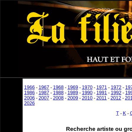
1966
-
1967
-
1968
-
1969
-
1970
-
1971
-
1972
-
19
1986
-
1987
-
1988
-
1989
-
1990
-
1991
-
1992
-
19
2006
-
2007
-
2008
-
2009
-
2010
-
2011
-
2012
-
20
2026
T
-
K
-
Recherche artiste ou gr