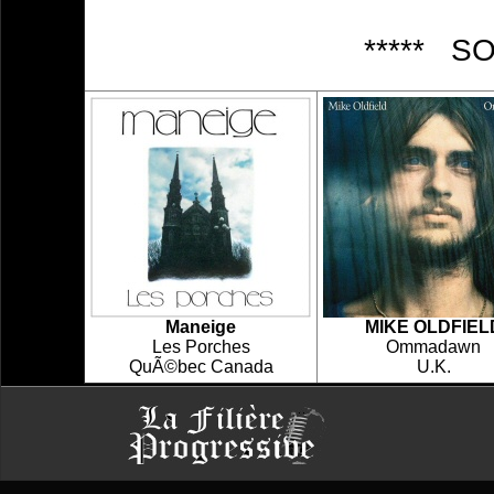
***** S
Maneige
MIKE OLDFIEL
Les Porches
Ommadawn
QuÃ©bec Canada
U.K.